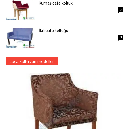
Kumaş cafe koltuk
2
İkili cafe koltuğu
3
Loca koltukları modelleri