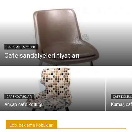
CAFE SANDALYELERI
Cafe sandalyeleri fiyatları
CAFE KOLTUKLARI
CAFE KOLTUK
Ahşap cafe koltuğu
Kumaş caf
Lobi bekleme koltukları