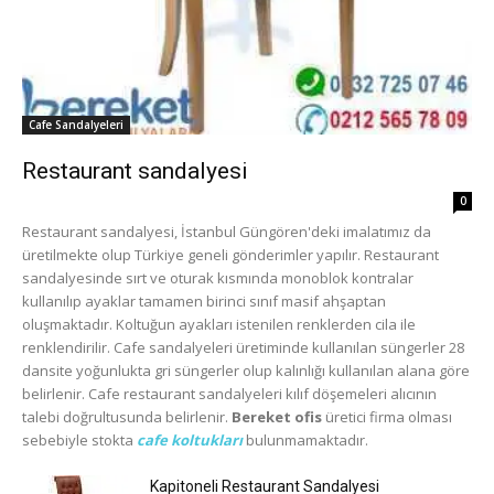
Cafe Sandalyeleri
Restaurant sandalyesi
0
Restaurant sandalyesi, İstanbul Güngören'deki imalatımız da
üretilmekte olup Türkiye geneli gönderimler yapılır. Restaurant
sandalyesinde sırt ve oturak kısmında monoblok kontralar
kullanılıp ayaklar tamamen birinci sınıf masif ahşaptan
oluşmaktadır. Koltuğun ayakları istenilen renklerden cila ile
renklendirilir. Cafe sandalyeleri üretiminde kullanılan süngerler 28
dansite yoğunlukta gri süngerler olup kalınlığı kullanılan alana göre
belirlenir. Cafe restaurant sandalyeleri kılıf döşemeleri alıcının
talebi doğrultusunda belirlenir.
Bereket ofis
üretici firma olması
sebebiyle stokta
cafe koltukları
bulunmamaktadır.
Kapitoneli Restaurant Sandalyesi