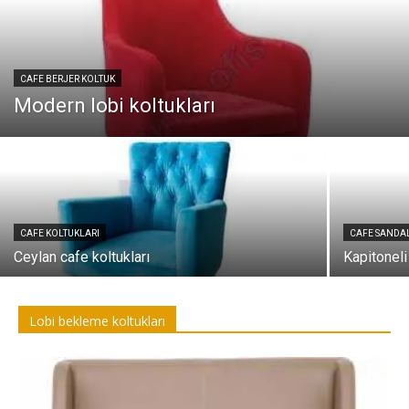
CAFE BERJER KOLTUK
Modern lobi koltukları
CAFE KOLTUKLARI
CAFE SANDAL
Ceylan cafe koltukları
Kapitonel
Lobi bekleme koltukları